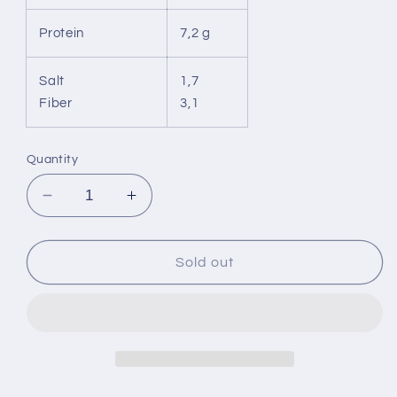
Protein
7,2 g
Salt
1,7
Fiber
3,1
Quantity
Decrease
Increase
quantity
quantity
for
for
Doritos
Doritos
Sold out
Sour
Sour
Cream
Cream
170g
170g