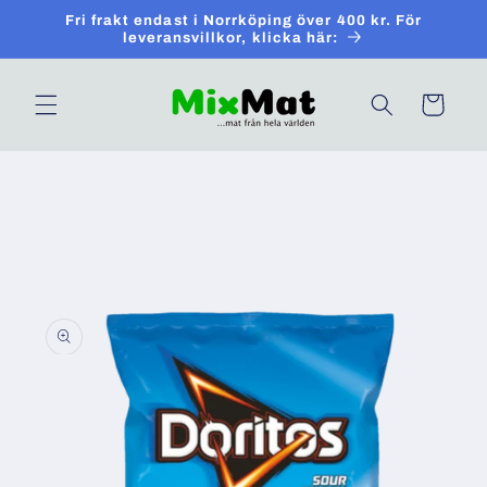
Skip to
Fri frakt endast i Norrköping över 400 kr. För
content
leveransvillkor, klicka här:
Cart
Skip to
product
information