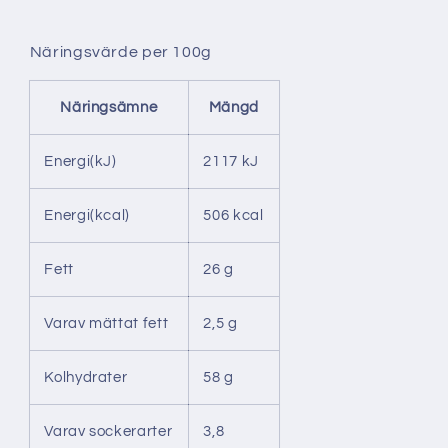
S
o
Näringsvärde per 100g
u
r
C
Näringsämne
Mängd
r
e
Energi(kJ)
2117 kJ
a
m
Energi(kcal)
506 kcal
1
7
Fett
26 g
0
g
Varav mättat fett
2,5 g
Kolhydrater
58 g
Varav sockerarter
3,8