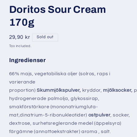
Doritos Sour Cream
170g
Regular
29,90 kr
Sold out
price
Tax included.
f
Ingredienser
ö
66% majs, vegetabiliska oljer (solros, raps i
r
:
varierande
D
proportion)
Skummjölkspulver,
kryddor,
mjölksocker,
p
o
hydrogenerade palmolja, glykossirap,
r
smakförstärkare (mononatriumgluta-
i
mat,dinatrium-5-ribonukleotider)
ostpulver
, socker,
t
dextrose, surhetsreglerande medel (äppelsyra)
o
färgämne (annattoekstrakter) aroma , salt.
s