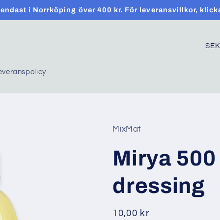
t endast i Norrköping över 400 kr. För leveransvillkor, klick
C
o
everanspolicy
u
n
t
r
MixMat
y
Mirya 500 
/
r
dressing
e
g
Regular
10,00 kr