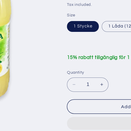
i
price
Tax included.
o
Size
n
1 Stycke
1 Låda (12
15% rabatt tillgänglig för 1
Quantity
Decrease
Increase
quantity
quantity
for
for
Mirya
Mirya
Add 
500
500
ml
ml
citron
citron