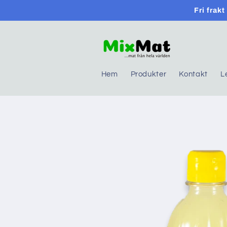
Skip to
Fri frak
content
Hem
Produkter
Kontakt
L
Skip to
product
information