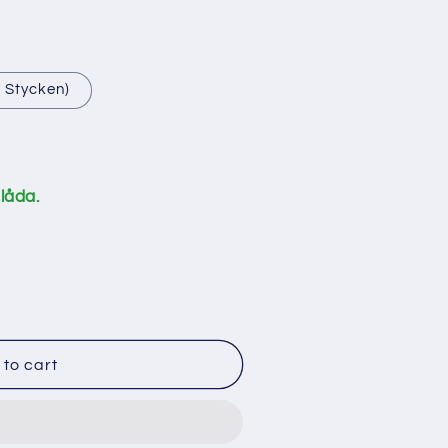
 Stycken)
 låda.
to cart