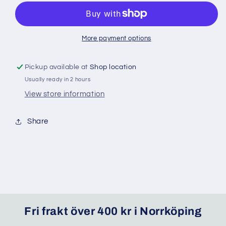
ml
ml
granatäpple
granatäpple
sås
sås
More payment options
Pickup available at
Shop location
Usually ready in 2 hours
View store information
Share
Fri frakt över 400 kr i Norrköping