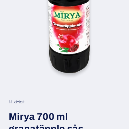
Open
media
1
in
MixMat
modal
Mirya 700 ml
granatäpple sås