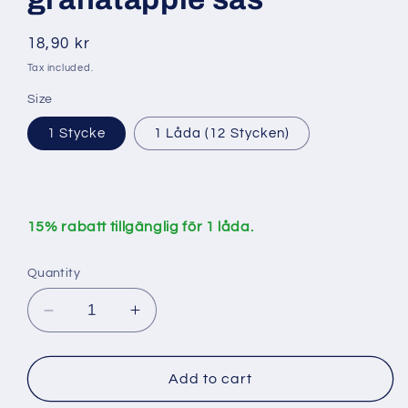
Regular
18,90 kr
price
Tax included.
Size
1 Stycke
1 Låda (12 Stycken)
15% rabatt tillgänglig för 1 låda.
Quantity
Decrease
Increase
quantity
quantity
for
for
Mirya
Mirya
Add to cart
700
700