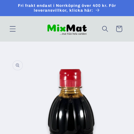
Skip to
Fri frakt endast i Norrköping över 400 kr. För
content
leveransvillkor, klicka här:
Cart
Skip to
product
information