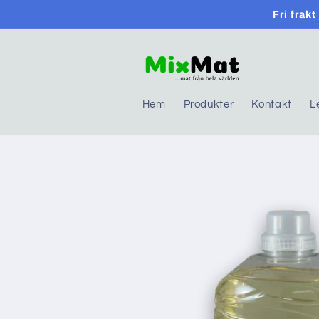
Skip to
Fri frak
content
Hem
Produkter
Kontakt
L
Skip to
product
information