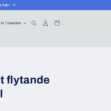
a här:
Log
Cart
SEK kr | Sweden
in
lt flytande
l