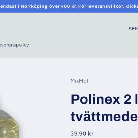
t endast i Norrköping över 400 kr. För leveransvillkor, klick
C
o
everanspolicy
u
n
t
r
MixMat
y
Polinex 2 
/
r
tvättmede
e
g
Regular
39,90 kr