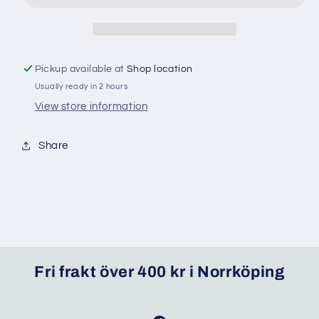
solrosfrön
solrosfrön
Pickup available at
Shop location
Usually ready in 2 hours
View store information
Share
Fri frakt över 400 kr i Norrköping