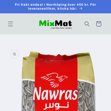
Skip to
Fri frakt endast i Norrköping över 400 kr. För
content
leveransvillkor, klicka här:
Cart
Skip to
product
information