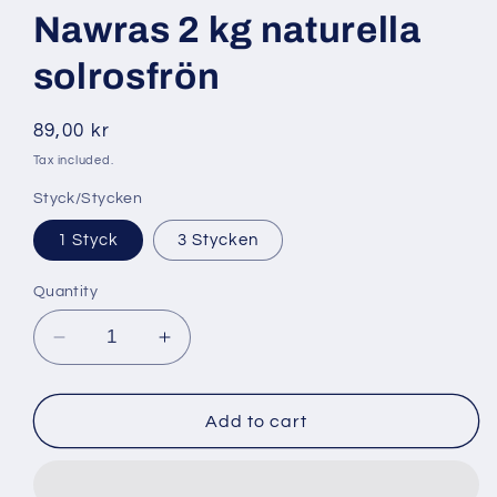
Nawras 2 kg naturella
solrosfrön
Regular
89,00 kr
price
Tax included.
Styck/Stycken
1 Styck
3 Stycken
Quantity
Decrease
Increase
quantity
quantity
for
for
Nawras
Nawras
Add to cart
2
2
kg
kg
naturella
naturella