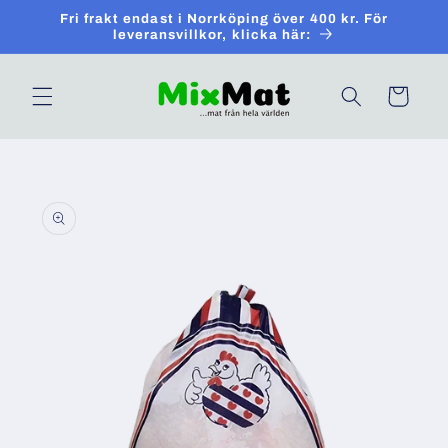
Skip to
Fri frakt endast i Norrköping över 400 kr. För
content
leveransvillkor, klicka här:
Cart
Skip to
product
information