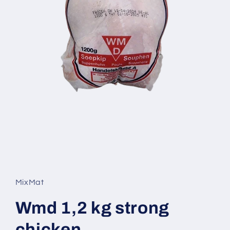
Open
media
1
in
MixMat
modal
Wmd 1,2 kg strong
chicken