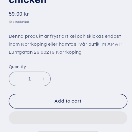
Regular
59,00 kr
price
Tax included.
Denna produkt är fryst artikel och skickas endast
inom Norrköping eller hämtas i vår butik "MIXMAT"
Luntgatan 29 60219 Norrköping
Quantity
Decrease
Increase
quantity
quantity
for
for
Wmd
Wmd
Add to cart
1,2
1,2
kg
kg
strong
strong
chicken
chicken